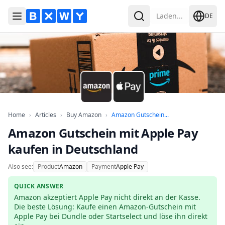
Laden...
DE
Menü öffnen
Suchen
Home
Articles
Buy Amazon
Amazon Gutschein m
Home
›
Articles
›
Buy Amazon
›
Amazon Gutschein...
Amazon Gutschein mit Apple Pay
kaufen in Deutschland
Also see:
Product
Amazon
Payment
Apple Pay
QUICK ANSWER
Amazon akzeptiert Apple Pay nicht direkt an der Kasse. 
Die beste Lösung: Kaufe einen Amazon-Gutschein mit 
Apple Pay bei Dundle oder Startselect und löse ihn direkt 