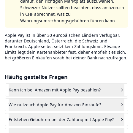
darauf, den richtigen Marktplatz auszuwählen.
Schweizer Nutzer sollten beachten, dass amazon.ch
in CHF abrechnet, was zu
Währungsumrechnungsgebühren führen kann.
Apple Pay ist in über 30 europäischen Ländern verfügbar,
darunter Deutschland, Österreich, die Schweiz und
Frankreich. Apple selbst setzt kein Zahlungslimit. Etwaige
Limits legt dein Kartenanbieter fest, daher empfiehlt es sich,
bei größeren Einkäufen vorab bei deiner Bank nachzufragen.
Häufig gestellte Fragen
Kann ich bei Amazon mit Apple Pay bezahlen?
Wie nutze ich Apple Pay für Amazon-Einkäufe?
Entstehen Gebühren bei der Zahlung mit Apple Pay?