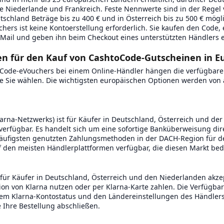
ie Niederlande und Frankreich. Feste Nennwerte sind in der Regel 
tschland Beträge bis zu 400 € und in Österreich bis zu 500 € mögl
ers ist keine Kontoerstellung erforderlich. Sie kaufen den Code, 
Mail und geben ihn beim Checkout eines unterstützten Händlers e
 für den Kauf von CashtoCode-Gutscheinen in E
oCode-eVouchers bei einem Online-Händler hängen die verfügba
die Sie wählen. Die wichtigsten europäischen Optionen werden von 
Klarna-Netzwerks) ist für Käufer in Deutschland, Österreich und d
 verfügbar. Es handelt sich um eine sofortige Banküberweisung dir
 häufigsten genutzten Zahlungsmethoden in der DACH-Region für d
f den meisten Händlerplattformen verfügbar, die diesen Markt bed
für Käufer in Deutschland, Österreich und den Niederlanden akzep
on von Klarna nutzen oder per Klarna-Karte zahlen. Die Verfügbar
em Klarna-Kontostatus und den Ländereinstellungen des Händlers 
e Ihre Bestellung abschließen.