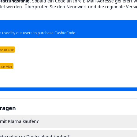
stattungsfähig.
Sobald ein Code an Ihre E-Mail-Adresse geliefert w
ttet werden. Überprüfen Sie den Nennwert und die regionale Versi
en used by our users to purchase CashtoCode.
se of use
 service
Fragen
mit Klarna kaufen?
de online in Deutschland kaufen?