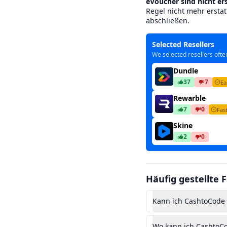
eVoucher sind nicht er
Regel nicht mehr ersta
abschließen.
Selected Resellers
We selected resellers oft
Dundle
37
7
Ea
Rewarble
7
0
Fast
Skine
2
0
Häufig gestellte 
Kann ich CashtoCode 
Wo kann ich CashtoCo