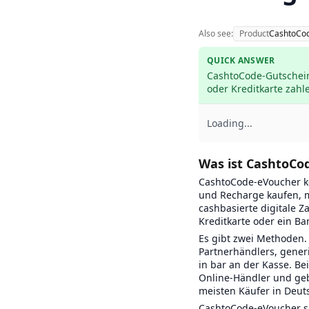
Also see:
Product
CashtoCo
QUICK ANSWER
CashtoCode-Gutscheine
oder Kreditkarte zahl
Loading...
Was ist CashtoCo
CashtoCode-eVoucher kö
und Recharge kaufen, m
cashbasierte digitale 
Kreditkarte oder ein Ba
Es gibt zwei Methoden. 
Partnerhändlers, gener
in bar an der Kasse. Be
Online-Händler und geb
meisten Käufer in Deut
CashtoCode-eVoucher si