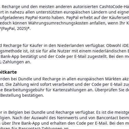
, Recharge und den meisten anderen autorisierten CashtoCode-Hä
iert in nahezu allen unterstützten europäischen Ländern und eigne
 aufgeladenes PayPal-Konto haben. PayPal erhebt auf der Käufersei
 jedoch können Währungsumrechnungskosten anfallen, wenn Ihr K
(PayPal, 2025)*.
nd Recharge für Käufer in den Niederlanden verfügbar. Obwohl iDE
smethode ist, ist sie für alle Nutzer mit einem niederländischen 
Bank-App bestätigt und der Code per E-Mail zugestellt. Bei den me
AL-Zahlungen an.
itkarte
rden bei Dundle und Recharge in allen europäischen Märkten akze
t. Die Zahlung wird sofort verarbeitet und der Code per E-Mail zug
eine Bearbeitungsgebühr für Kartenzahlungen an. Überprüfen Sie
 Bestellung bestätigen.
er in Belgien bei Dundle und Recharge verfügbar. Es ist die meistg
lgien. Nach der Auswahl des Nennwerts und von Bancontact beim
ch über Ihre Bank-App und erhalten den Code per E-Mail. Bei den m
ühren für Bancontact-Zahlungen an.