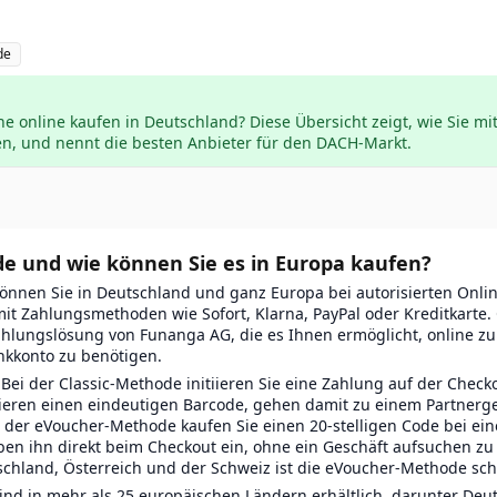
de
 online kaufen in Deutschland? Diese Übersicht zeigt, wie Sie mit S
en, und nennt die besten Anbieter für den DACH-Markt.
de und wie können Sie es in Europa kaufen?
nnen Sie in Deutschland und ganz Europa bei autorisierten Onli
it Zahlungsmethoden wie Sofort, Klarna, PayPal oder Kreditkarte. 
Zahlungslösung von Funanga AG, die es Ihnen ermöglicht, online z
nkkonto zu benötigen.
Bei der Classic-Methode initiieren Sie eine Zahlung auf der Checko
ieren einen eindeutigen Barcode, gehen damit zu einem Partnerge
i der eVoucher-Methode kaufen Sie einen 20-stelligen Code bei ein
en ihn direkt beim Checkout ein, ohne ein Geschäft aufsuchen zu
schland, Österreich und der Schweiz ist die eVoucher-Methode schn
nd in mehr als 25 europäischen Ländern erhältlich, darunter Deut