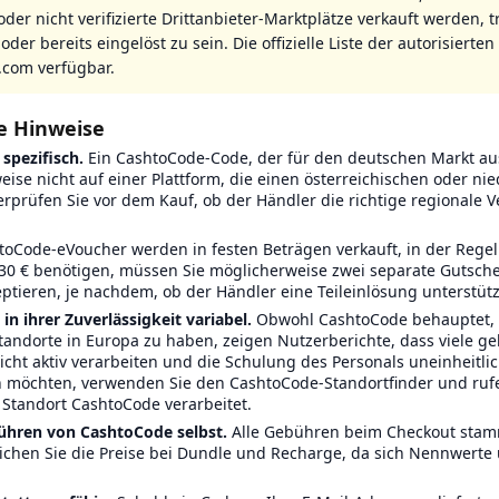
oder nicht verifizierte Drittanbieter-Marktplätze verkauft werden, 
oder bereits eingelöst zu sein. Die offizielle Liste der autorisierten
.com verfügbar.
e Hinweise
spezifisch.
Ein CashtoCode-Code, der für den deutschen Markt aus
eise nicht auf einer Plattform, die einen österreichischen oder ni
rprüfen Sie vor dem Kauf, ob der Händler die richtige regionale V
oCode-eVoucher werden in festen Beträgen verkauft, in der Regel 
30 € benötigen, müssen Sie möglicherweise zwei separate Gutsche
tieren, je nachdem, ob der Händler eine Teileinlösung unterstütz
in ihrer Zuverlässigkeit variabel.
Obwohl CashtoCode behauptet, 
andorte in Europa zu haben, zeigen Nutzerberichte, dass viele gel
ht aktiv verarbeiten und die Schulung des Personals uneinheitlich
 möchten, verwenden Sie den CashtoCode-Standortfinder und rufe
 Standort CashtoCode verarbeitet.
ühren von CashtoCode selbst.
Alle Gebühren beim Checkout stam
ichen Sie die Preise bei Dundle und Recharge, da sich Nennwerte