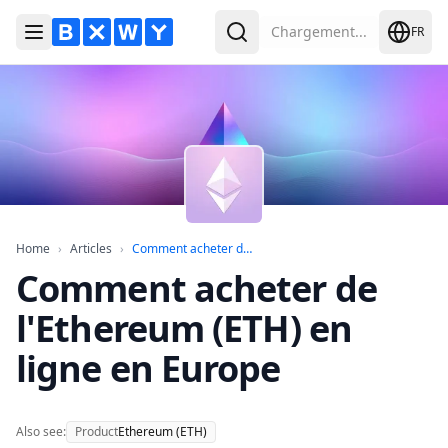
Chargement...
FR
Ouvrir le menu
Rechercher
Home
Articles
Comment acheter de l'Ethereum (
Home
›
Articles
›
Comment acheter de...
Comment acheter de
l'Ethereum (ETH) en
ligne en Europe
Also see:
Product
Ethereum (ETH)