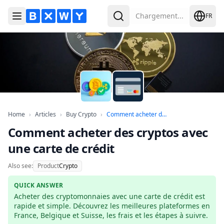
Chargement...
FR
Ouvrir le menu
Rechercher
Home
Articles
Buy Crypto
Comment acheter d
Home
›
Articles
›
Buy Crypto
›
Comment acheter des...
Comment acheter des cryptos avec
une carte de crédit
Also see:
Product
Crypto
QUICK ANSWER
Acheter des cryptomonnaies avec une carte de crédit est 
rapide et simple. Découvrez les meilleures plateformes en 
France, Belgique et Suisse, les frais et les étapes à suivre.