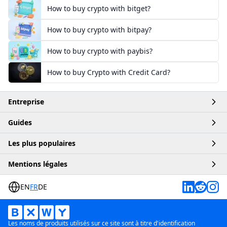
How to buy crypto with bitget?
How to buy crypto with bitpay?
How to buy crypto with paybis?
How to buy Crypto with Credit Card?
Entreprise
Guides
Accueil
Les plus populaires
Compte
Articles
Mentions légales
Entreprise
Produits
Acheter Robux
Contact
EN
FR
DE
Plateformes
Acheter ChatGPT
Conditions générales
Méthodes de paiement
Acheter Crypto
Politique de confidentialité
Les noms de produits utilisés sur ce site sont à titre d'identification