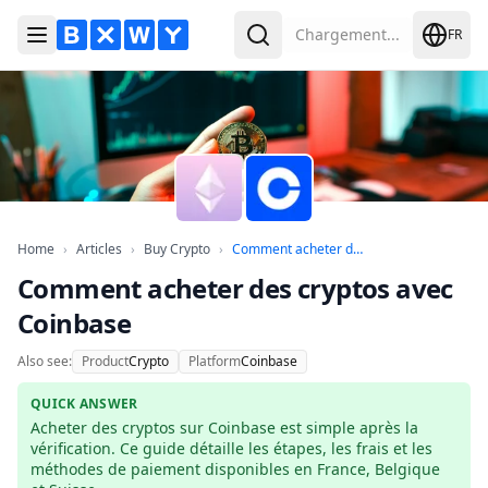
Chargement...
FR
Ouvrir le menu
Rechercher
Home
Articles
Buy Crypto
Comment acheter 
Home
›
Articles
›
Buy Crypto
›
Comment acheter des...
Comment acheter des cryptos avec
Coinbase
Also see:
Product
Crypto
Platform
Coinbase
QUICK ANSWER
Acheter des cryptos sur Coinbase est simple après la 
vérification. Ce guide détaille les étapes, les frais et les 
méthodes de paiement disponibles en France, Belgique 