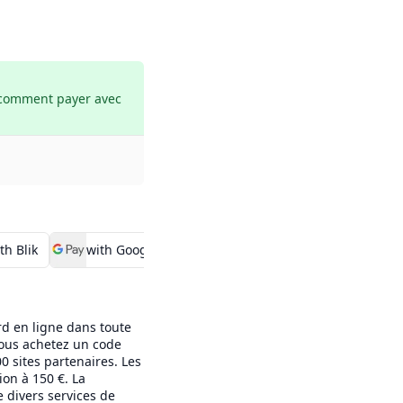
 comment payer avec 
th Blik
with Google Pay
with Coinsbee
with 
d en ligne dans toute
Vous achetez un code
00 sites partenaires. Les
on à 150 €. La
 divers services de