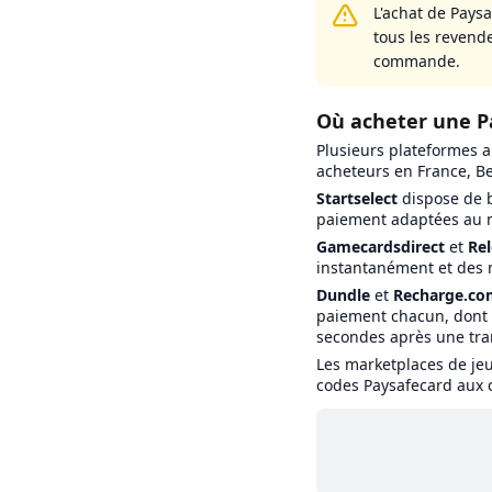
L'achat de Pays
tous les revend
commande.
Où acheter une Pa
Plusieurs plateformes a
acheteurs en France, Be
Startselect
dispose de b
paiement adaptées au m
Gamecardsdirect
et
Re
instantanément et des 
Dundle
et
Recharge.co
paiement chacun, dont P
secondes après une tra
Les marketplaces de je
codes Paysafecard aux cô