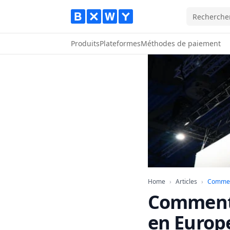
Produits
Plateformes
Méthodes de paiement
Home
Articles
Home
›
Articles
›
Comment
Comment 
en Europ