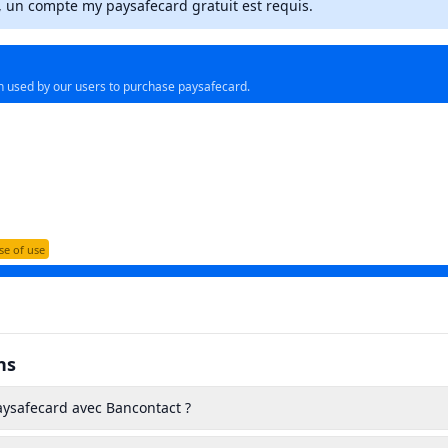
, un compte my paysafecard gratuit est requis.
n used by our users to purchase paysafecard.
se of use
ct
 price
ns
 service
aysafecard avec Bancontact ?