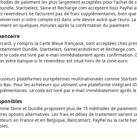
éthodes de paiement les plus largement acceptées pour l'achat de 
 Dundle, Startselect, Skine et Recharge.com acceptent tous PayPal
s revendeurs ne facturent pas de frais supplémentaires, bien que
conversion si votre compte est dans une devise autre que l'euro. La
alement en quelques minutes après la confirmation du paiement.
bancaire
ercard, y compris la Carte Bleue française, sont acceptées chez pre
notamment Dundle, Startselect, Gamecardsdirect et Recharge.com.
 et le code est livré par e-mail immédiatement après confirmation. 
on votre banque si le revendeur est situé hors de la zone euro.
plusieurs plateformes européennes multinationales comme Startsele
s-Bas. Pour les acheteurs qui utilisent une plateforme intégrant iD
pplémentaires. Le code est livré par e-mail immédiatement après l
sponibles
mme Skine et Dundle proposent plus de 15 méthodes de paiement 
tres options alternatives. Les frais et délais de traitement varient 
eteurs en France et en Belgique, Bancontact, PayPal ou la carte ban
bles.