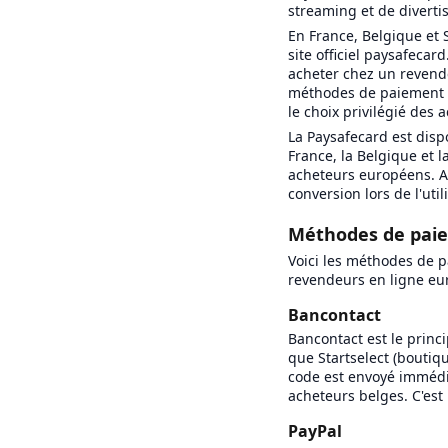
streaming et de diverti
En France, Belgique et 
site officiel paysafeca
acheter chez un revende
méthodes de paiement l
le choix privilégié des
La Paysafecard est disp
France, la Belgique et 
acheteurs européens. Ac
conversion lors de l'util
Méthodes de paie
Voici les méthodes de p
revendeurs en ligne eur
Bancontact
Bancontact est le princ
que Startselect (boutiq
code est envoyé immédia
acheteurs belges. C'est
PayPal