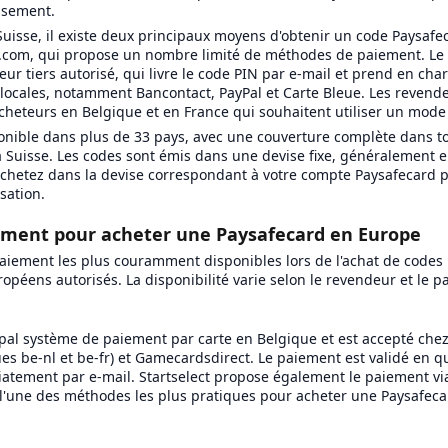
ssement.
Suisse, il existe deux principaux moyens d'obtenir un code Paysafec
rd.com, qui propose un nombre limité de méthodes de paiement. Le
ur tiers autorisé, qui livre le code PIN par e-mail et prend en ch
ocales, notamment Bancontact, PayPal et Carte Bleue. Les revende
 acheteurs en Belgique et en France qui souhaitent utiliser un mode
onible dans plus de 33 pays, avec une couverture complète dans tou
la Suisse. Les codes sont émis dans une devise fixe, généralement 
hetez dans la devise correspondant à votre compte Paysafecard po
isation.
ment pour acheter une Paysafecard en Europe
aiement les plus couramment disponibles lors de l'achat de codes
opéens autorisés. La disponibilité varie selon le revendeur et le pa
ipal système de paiement par carte en Belgique et est accepté che
ues be-nl et be-fr) et Gamecardsdirect. Le paiement est validé en 
tement par e-mail. Startselect propose également le paiement via
 l'une des méthodes les plus pratiques pour acheter une Paysafeca