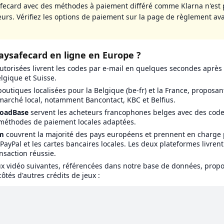
afecard avec des méthodes à paiement différé comme Klarna n'est 
eurs. Vérifiez les options de paiement sur la page de règlement av
ysafecard en ligne en Europe ?
utorisées livrent les codes par e-mail en quelques secondes après
lgique et Suisse.
outiques localisées pour la Belgique (be-fr) et la France, propos
arché local, notamment Bancontact, KBC et Belfius.
loadBase
servent les acheteurs francophones belges avec des code
méthodes de paiement locales adaptées.
m
couvrent la majorité des pays européens et prennent en charge
ayPal et les cartes bancaires locales. Les deux plateformes livren
nsaction réussie.
ux vidéo suivantes, référencées dans notre base de données, prop
tés d'autres crédits de jeux :