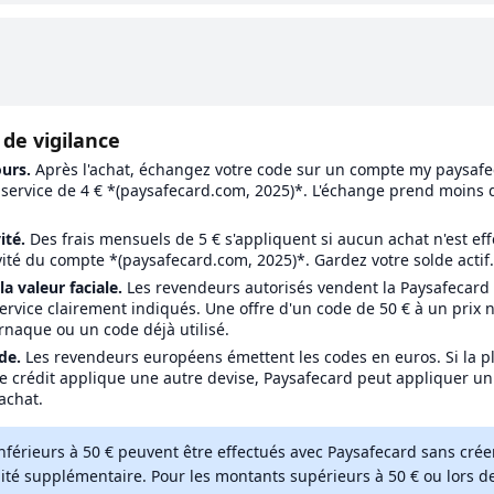
 de vigilance
ours.
Après l'achat, échangez votre code sur un compte my paysafec
e service de 4 € *(paysafecard.com, 2025)*. L'échange prend moins d
ité.
Des frais mensuels de 5 € s'appliquent si aucun achat n'est ef
ivité du compte *(paysafecard.com, 2025)*. Gardez votre solde actif.
 valeur faciale.
Les revendeurs autorisés vendent la Paysafecard à
service clairement indiqués. Une offre d'un code de 50 € à un prix 
naque ou un code déjà utilisé.
de.
Les revendeurs européens émettent les codes en euros. Si la p
 le crédit applique une autre devise, Paysafecard peut appliquer un
'achat.
nférieurs à 50 € peuvent être effectués avec Paysafecard sans crée
lité supplémentaire. Pour les montants supérieurs à 50 € ou lors d