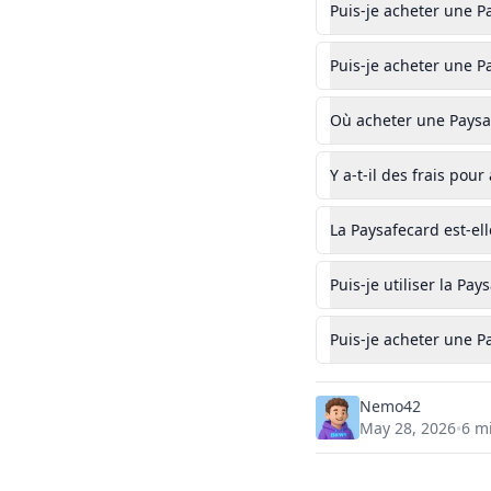
Skine
Puis-je acheter une P
2
0
Startselect
Puis-je acheter une P
1
0
Où acheter une Paysa
Y a-t-il des frais pou
La Paysafecard est-el
Puis-je utiliser la P
Puis-je acheter une P
Nemo42
May 28, 2026
6
mi
•